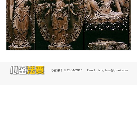
心密弟子 © 2004-2014 Email：tang.fsvs@gmail.com