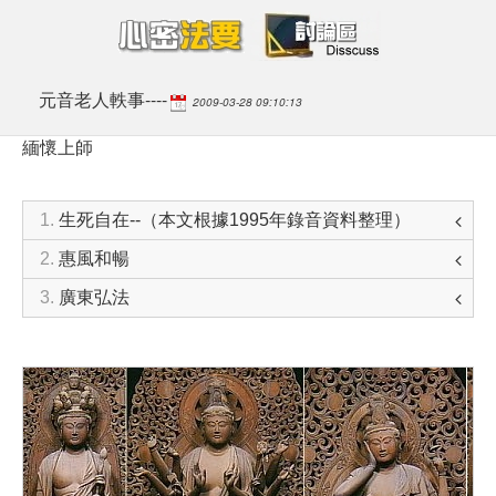
元音老人軼事----
2009-03-28 09:10:13
緬懷上師
1.
生死自在--（本文根據1995年錄音資料整理）
2.
惠風和暢
3.
廣東弘法