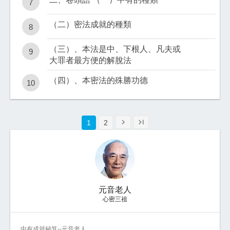
7
（二）密法成就的種類
8
（三）、本法是中、下根人、凡夫或
9
大罪者最方便的解脫法
（四）、本密法的殊勝功德
10
chevron_right
last_page
1
2
元音老人
心密三祖
中有成就秘笈--元音老人