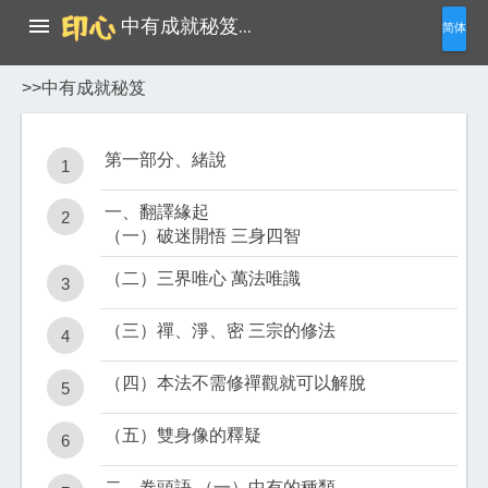

中有成就秘笈…
简体
>>中有成就秘笈
第一部分、緒說
1
一、翻譯緣起
2
（一）破迷開悟 三身四智
（二）三界唯心 萬法唯識
3
（三）禪、淨、密 三宗的修法
4
（四）本法不需修禪觀就可以解脫
5
（五）雙身像的釋疑
6
二、卷頭語 （一）中有的種類