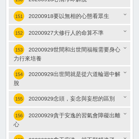
關閉
20200918要以無相的心態看眾生
151
關閉
20200927大修行人的命算不準
152
關閉
20200929世間和出世間福報需要身心
153
關閉
力行來培養
關閉
20200929出世間就是從六道輪迴中解
154
脫
關閉
20200929念頭，妄念與妄想的區別
155
20200929貪于安逸的習氣會障礙出離
156
關閉
心
關閉