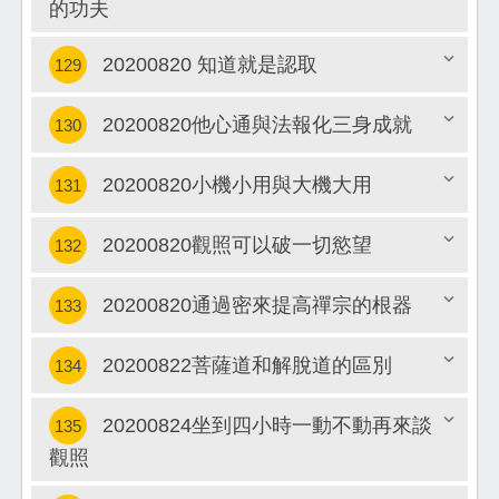
的功夫
關閉
20200820 知道就是認取
129
20200820他心通與法報化三身成就
130
關閉
20200820小機小用與大機大用
131
關閉
20200820觀照可以破一切慾望
132
關閉
20200820通過密來提高禪宗的根器
133
關閉
20200822菩薩道和解脫道的區別
134
關閉
20200824坐到四小時一動不動再來談
135
關閉
觀照
關閉