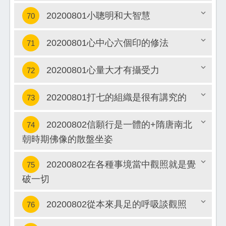
20200801小聰明和大智慧
70
關閉
20200801心中心六個印的修法
71
關閉
20200801心量大才有攝受力
72
關閉
20200801打七的組織是很有講究的
73
關閉
20200802信願行是一體的+隋唐南北
74
關閉
朝時期佛像的散盤坐姿
關閉
20200802在各種事境當中觀照就是覺
75
破一切
關閉
20200802從本來具足的呼吸談觀照
76