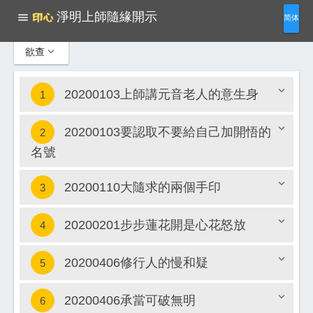
淨明上師隨緣開示

简体

欲查
20200103上師講元音老人的意生身
1
20200103要認取不要給自己加開悟的
2
名號
關閉
20200110大隨求的兩個手印
3
20200201步步蓮花開是心花怒放
4
關閉
20200406修行人的慢和疑
5
關閉
20200406承當可破無明
6
關閉