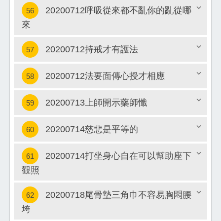
20200712呼吸從來都不亂你的亂從哪
56
關閉
來
關閉
20200712持戒才有護法
57
20200712法要面傳心授才相應
58
關閉
20200713上師開示藥師懺
59
關閉
20200714慈悲是平等的
60
關閉
20200714打坐身心自在可以幫助座下
61
關閉
觀照
關閉
20200718尾骨墊三角巾不容易胸悶腰
62
垮