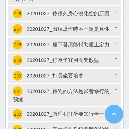
關閉
20201027_修很久身心沒化空的原因
226
20201027_出現爆炸時不一定是見性
227
關閉
20201027_座下發愿能輔助座上定力
228
關閉
20201027_打長坐宜用高凳散盤
229
關閉
20201027_打長坐要培養
230
關閉
20201027_持咒的方法是影響修行的
231
關閉
關鍵
關閉

20201027_教理和打坐要知行合一
232