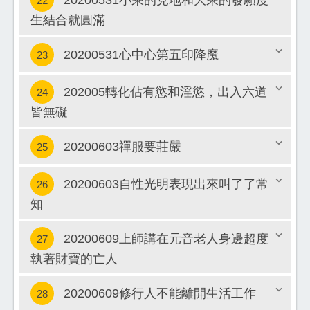
20200531小乘的見地和大乘的發願度
22
關閉
生結合就圓滿
關閉
20200531心中心第五印降魔
23
202005轉化佔有慾和淫慾，出入六道
24
關閉
皆無礙
關閉
20200603禪服要莊嚴
25
20200603自性光明表現出來叫了了常
26
關閉
知
關閉
20200609上師講在元音老人身邊超度
27
執著財寶的亡人
關閉
20200609修行人不能離開生活工作
28