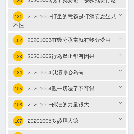
20201002說了就要做，發願就要行愿
180
20201003打坐的意義是打消妄念坐見
181
關閉
本性
關閉
20201003有幾分承當就有幾分受用
182
20201003行為舉止都有因果
183
關閉
20201004以清凈心為香
184
關閉
20201004觀一切法了不可得
185
關閉
20201005佛法的力量很大
186
關閉
20201005多參拜大德
187
關閉