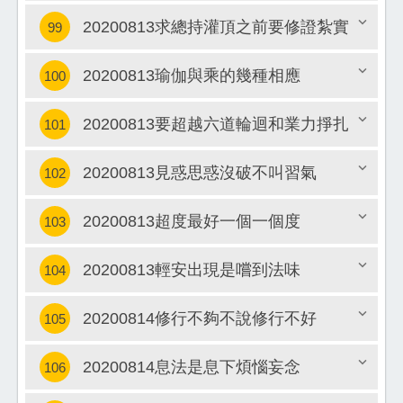
關閉
20200813求總持灌頂之前要修證紮實
99
20200813瑜伽與乘的幾種相應
100
關閉
20200813要超越六道輪迴和業力掙扎
101
關閉
20200813見惑思惑沒破不叫習氣
102
關閉
20200813超度最好一個一個度
103
關閉
20200813輕安出現是嚐到法味
104
關閉
20200814修行不夠不說修行不好
105
關閉
20200814息法是息下煩惱妄念
106
關閉