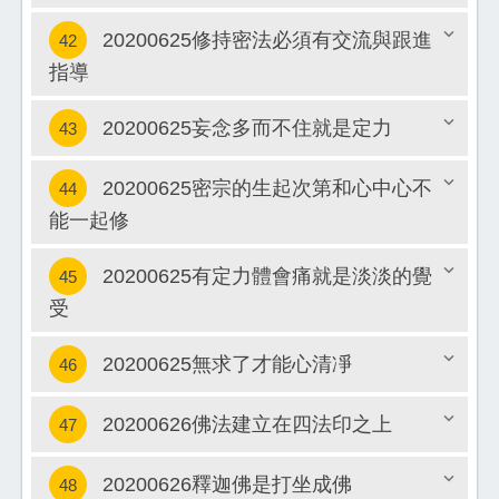
關閉
20200625修持密法必須有交流與跟進
42
指導
關閉
20200625妄念多而不住就是定力
43
20200625密宗的生起次第和心中心不
44
關閉
能一起修
關閉
20200625有定力體會痛就是淡淡的覺
45
受
關閉
20200625無求了才能心清凈
46
20200626佛法建立在四法印之上
47
關閉
20200626釋迦佛是打坐成佛
48
關閉