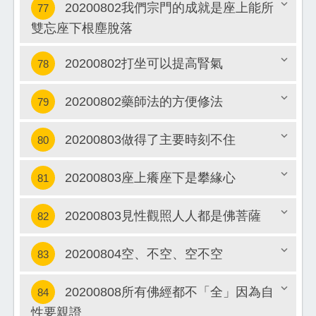
20200802我們宗門的成就是座上能所
77
關閉
雙忘座下根塵脫落
關閉
20200802打坐可以提高腎氣
78
20200802藥師法的方便修法
79
關閉
20200803做得了主要時刻不住
80
關閉
20200803座上癢座下是攀緣心
81
關閉
20200803見性觀照人人都是佛菩薩
82
關閉
20200804空、不空、空不空
83
關閉
20200808所有佛經都不「全」因為自
84
關閉
性要親證