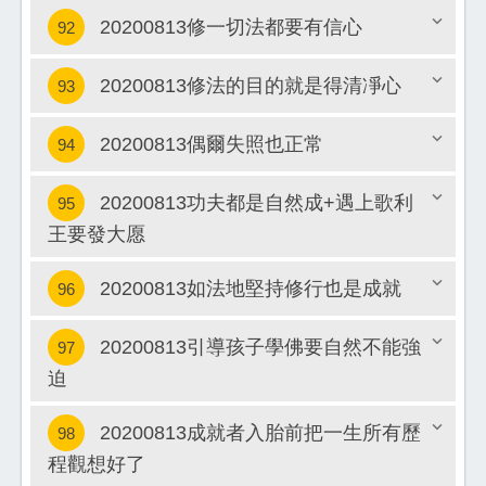
20200813修一切法都要有信心
92
關閉
20200813修法的目的就是得清凈心
93
關閉
20200813偶爾失照也正常
94
關閉
20200813功夫都是自然成+遇上歌利
95
關閉
王要發大愿
關閉
20200813如法地堅持修行也是成就
96
20200813引導孩子學佛要自然不能強
97
關閉
迫
關閉
20200813成就者入胎前把一生所有歷
98
程觀想好了