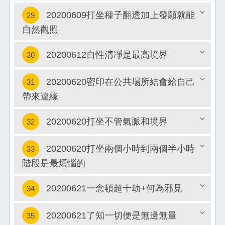
20200609打坐種子翻透加上發願就能
29
關閉
自然觀照
關閉
20200612自性清凈是最高境界
30
20200620密印在公共場所結會給自己
31
關閉
帶來違緣
關閉
20200620打坐不管氣脈和境界
32
20200620打坐兩個小時到兩個半小時
33
關閉
階段是最煩惱的
關閉
20200621一念頓超十劫+何為邪見
34
20200621了知一切便是無邊無量
35
關閉