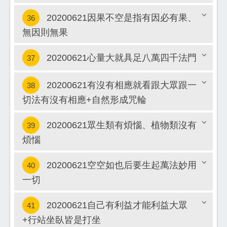
20200621因果不空是指有因必有果、
36
關閉
無因則無果
關閉
20200621心量大就具足八萬四千法門
37
20200621有沒有相應就看跟大眾跟一
38
關閉
切法有沒有相應+自然形成咒輪
關閉
20200621眾生類有煩惱、植物類沒有
39
煩惱
關閉
20200621空空如也后要生起萬法妙用
40
一切
關閉
20200621自己有利益才能利益大眾
41
+行站坐臥皆是打坐