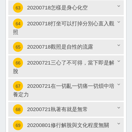
關閉
20200718怎樣是身心化空
63
20200718打坐可以打掉分別心直入觀
64
關閉
照
關閉
20200718觀照是自性的流露
65
20200721三心了不可得，當下即是解
66
關閉
脫
關閉
20200721在一切亂一切痛一切煩中培
67
養定力
關閉
20200721執著有就是無常
68
20200801修行解脫與文化程度無關
69
關閉