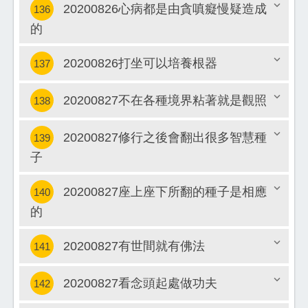
20200826心病都是由貪嗔癡慢疑造成
136
的
關閉
20200826打坐可以培養根器
137
20200827不在各種境界粘著就是觀照
138
關閉
20200827修行之後會翻出很多智慧種
139
關閉
子
關閉
20200827座上座下所翻的種子是相應
140
的
關閉
20200827有世間就有佛法
141
20200827看念頭起處做功夫
142
關閉