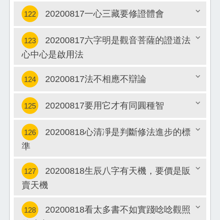
20200817一心三藏要修證體會
122
關閉
20200817六字明是觀音菩薩的證道法
123
關閉
心中心是啟用法
關閉
20200817法不相應不辯論
124
20200817要用它才有同圓種智
125
關閉
20200818心清凈是判斷修法進步的標
126
關閉
準
關閉
20200818生辰八字有天機，要價是販
127
賣天機
關閉
20200818看太多書不如實踐唸唸觀照
128