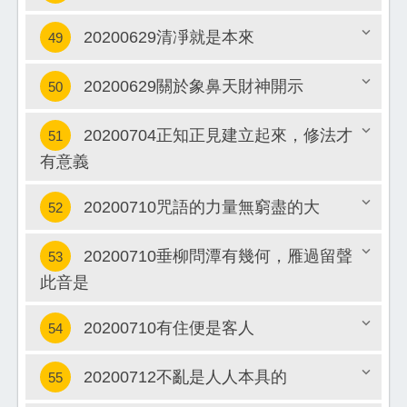
20200629清凈就是本來
49
關閉
20200629關於象鼻天財神開示
50
關閉
20200704正知正見建立起來，修法才
51
關閉
有意義
關閉
20200710咒語的力量無窮盡的大
52
20200710垂柳問潭有幾何，雁過留聲
53
關閉
此音是
關閉
20200710有住便是客人
54
20200712不亂是人人本具的
55
關閉