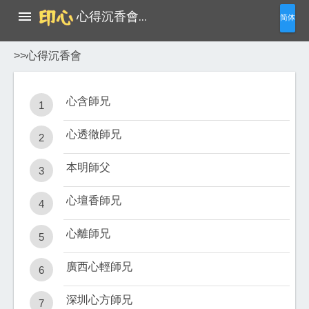

心得沉香會…
简体
>>心得沉香會
心含師兄
1
心透徹師兄
2
本明師父
3
心壇香師兄
4
心離師兄
5
廣西心輕師兄
6
深圳心方師兄
7