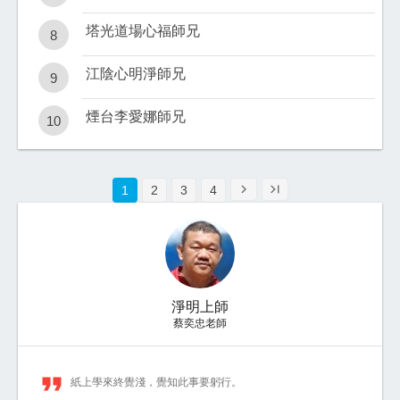
塔光道場心福師兄
8
江陰心明淨師兄
9
煙台李愛娜師兄
10
chevron_right
last_page
1
2
3
4
淨明上師
蔡奕忠老師
format_quote
紙上學來終覺淺，覺知此事要躬行。