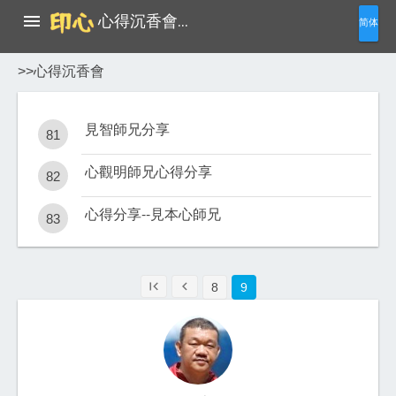

心得沉香會…
简体
>>心得沉香會
見智師兄分享
81
心觀明師兄心得分享
82
心得分享--見本心師兄
83
first_page
chevron_left
8
9