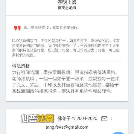
淨明上師
蔡奕忠老師
format_quote
紙上學來終覺淺，覺知此事要躬行。
印心宗這個宗門，主張的就是打坐，如果不打坐，靠理論的話，沒有
必要修這個宗門的法，我們去翻書就行了，何必修得那麼辛苦？這個
宗門的特色就是打坐。所以說：打坐，可以培養定力；打坐，可以提
高我們的根性。
傳法風格
力行祖師遺訓，秉持當面親傳、跟進指導的傳法風格。
老師灌頂時，一個一個弟子逐一灌頂，並親授每一位弟
子咒文、咒語、手印以及打坐要領及其他細節...都給予
系統而細緻的相應指導，傳法具有系統性和嚴謹性。

佛弟子 © 2004-2020
：
tang.fsvs@gmail.com